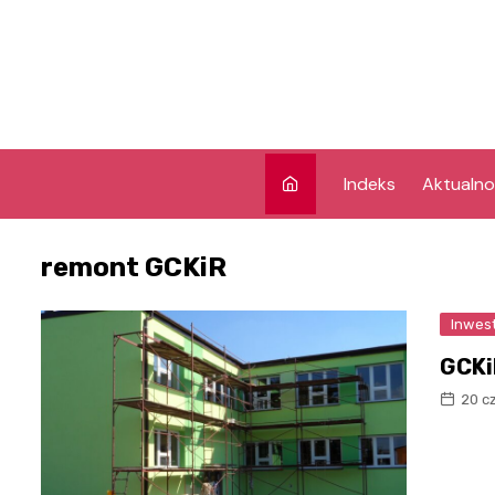
Skip
to
content
Indeks
Aktualno
remont GCKiR
Inwes
GCKi
20 c