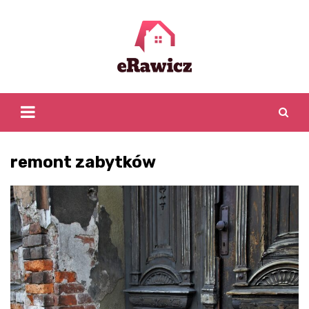
Skip
to
content
remont zabytków