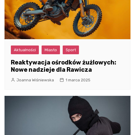
Aktualności
Miasto
Sport
Reaktywacja ośrodków żużlowych:
Nowe nadzieje dla Rawicza
Joanna Wiśniewska
1 marca 2025