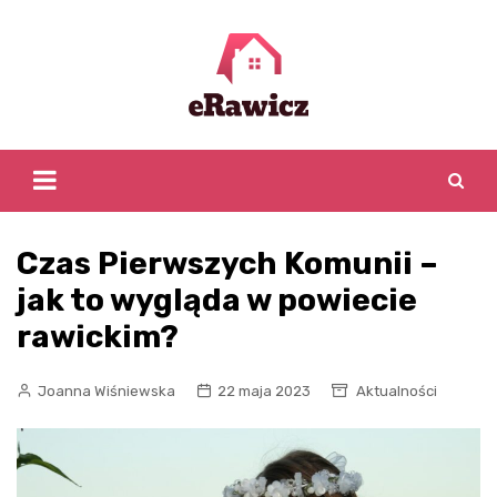
Skip
to
content
Czas Pierwszych Komunii –
jak to wygląda w powiecie
rawickim?
Joanna Wiśniewska
22 maja 2023
Aktualności