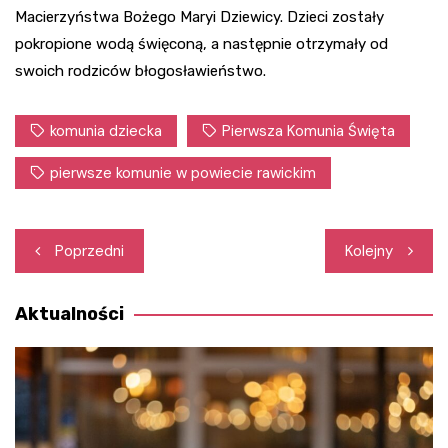
Macierzyństwa Bożego Maryi Dziewicy. Dzieci zostały
pokropione wodą święconą, a następnie otrzymały od
swoich rodziców błogosławieństwo.
komunia dziecka
Pierwsza Komunia Święta
pierwsze komunie w powiecie rawickim
Nawigacja
Poprzedni
Kolejny
wpisu
Aktualności