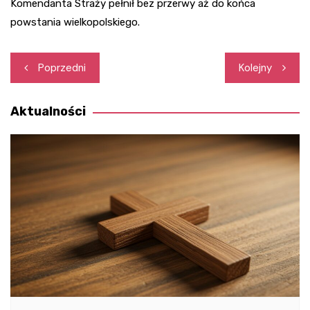
Komendanta Straży pełnił bez przerwy aż do końca
powstania wielkopolskiego.
Nawigacja
Poprzedni
Kolejny
wpisu
Aktualności