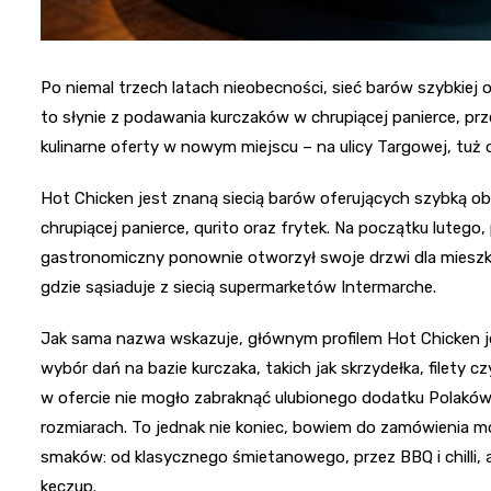
Po niemal trzech latach nieobecności, sieć barów szybkiej
to słynie z podawania kurczaków w chrupiącej panierce, pr
kulinarne oferty w nowym miejscu – na ulicy Targowej, tuż
Hot Chicken jest znaną siecią barów oferujących szybką ob
chrupiącej panierce, qurito oraz frytek. Na początku lutego,
gastronomiczny ponownie otworzył swoje drzwi dla mieszkań
gdzie sąsiaduje z siecią supermarketów Intermarche.
Jak sama nazwa wskazuje, głównym profilem Hot Chicken je
wybór dań na bazie kurczaka, takich jak skrzydełka, filety
w ofercie nie mogło zabraknąć ulubionego dodatku Polaków
rozmiarach. To jednak nie koniec, bowiem do zamówienia m
smaków: od klasycznego śmietanowego, przez BBQ i chilli
keczup.