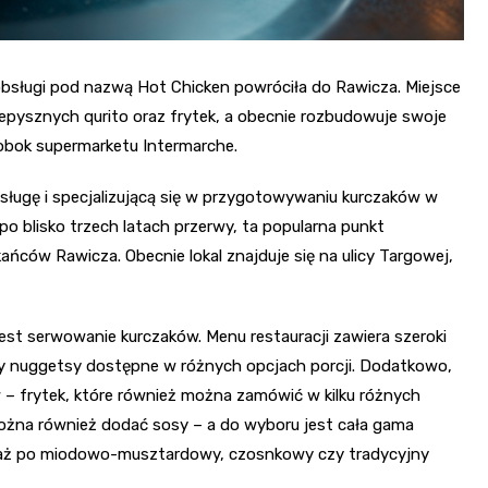
 obsługi pod nazwą Hot Chicken powróciła do Rawicza. Miejsce
zepysznych qurito oraz frytek, a obecnie rozbudowuje swoje
 obok supermarketu Intermarche.
sługę i specjalizującą się w przygotowywaniu kurczaków w
 po blisko trzech latach przerwy, ta popularna punkt
ców Rawicza. Obecnie lokal znajduje się na ulicy Targowej,
st serwowanie kurczaków. Menu restauracji zawiera szeroki
 czy nuggetsy dostępne w różnych opcjach porcji. Dodatkowo,
 – frytek, które również można zamówić w kilku różnych
ożna również dodać sosy – a do wyboru jest cała gama
, aż po miodowo-musztardowy, czosnkowy czy tradycyjny