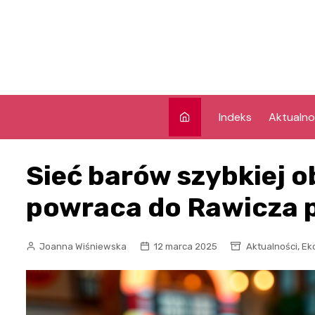
Skip
to
content
Indeks
Aktualno
Sieć barów szybkiej o
powraca do Rawicza po
,
Joanna Wiśniewska
12 marca 2025
Aktualności
Ek