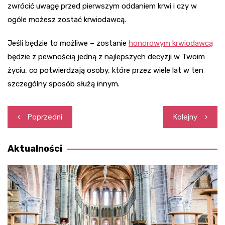
zwrócić uwagę przed pierwszym oddaniem krwi i czy w
ogóle możesz zostać krwiodawcą.
Jeśli będzie to możliwe – zostanie
honorowym krwiodawcą
będzie z pewnością jedną z najlepszych decyzji w Twoim
życiu, co potwierdzają osoby, które przez wiele lat w ten
szczególny sposób służą innym.
Nawigacja
Poprzedni
Kolejny
wpisu
Aktualności