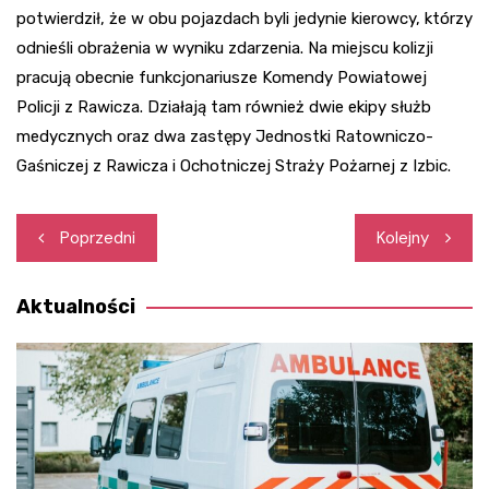
potwierdził, że w obu pojazdach byli jedynie kierowcy, którzy
odnieśli obrażenia w wyniku zdarzenia. Na miejscu kolizji
pracują obecnie funkcjonariusze Komendy Powiatowej
Policji z Rawicza. Działają tam również dwie ekipy służb
medycznych oraz dwa zastępy Jednostki Ratowniczo-
Gaśniczej z Rawicza i Ochotniczej Straży Pożarnej z Izbic.
Nawigacja
Poprzedni
Kolejny
wpisu
Aktualności