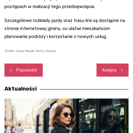
postępach w realizacji tego przedsięwzięcia.
Szczegółowe rozkłady jazdy oraz trasy linii są dostępne na
stronie internetowej gminy, co ułatwi mieszkańcom
planowanie podróży i korzystanie z nowych usług.
Źródło: Urząd Miejski Gminy Rawicz
Nawigacja
Poprzedni
Kolejny
wpisu
Aktualności