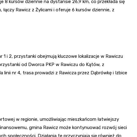
uje 8 kursów dziennie na dystansie 26,9 km, co przekłada się
 łączy Rawicz z Żylicami i oferuje 6 kursów dziennie, z
i nr 1 i 2, przystanki obejmują kluczowe lokalizacje w Rawiczu
e przystanki od Dworca PKP w Rawiczu do Kątów, z
 linii nr 4, trasa prowadzi z Rawicza przez Dąbrówkę i Izbice
rtowej w regionie, umożliwiając mieszkańcom łatwiejszy
iu finansowemu, gmina Rawicz może kontynuować rozwój sieci
ch społeczności. Działania te przyczyniają się również do