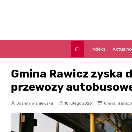
Skip
to
content
Indeks
Aktualno
Gmina Rawicz zyska 
przewozy autobusowe
,
Joanna Wiśniewska
18 lutego 2026
Gmina
Transpo