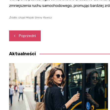
zmniejszenia ruchu samochodowego, promując bardziej zr
Źródło: Urząd Miejski Gminy Rawicz
Nawigacja
Poprzedni
wpisu
Aktualności