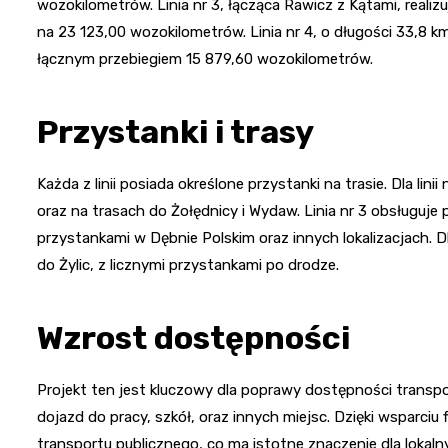
wozokilometrów. Linia nr 3, łącząca Rawicz z Kątami, realiz
na 23 123,00 wozokilometrów. Linia nr 4, o długości 33,8 km,
łącznym przebiegiem 15 879,60 wozokilometrów.
Przystanki i trasy
Każda z linii posiada określone przystanki na trasie. Dla lini
oraz na trasach do Żołędnicy i Wydaw. Linia nr 3 obsługuj
przystankami w Dębnie Polskim oraz innych lokalizacjach. Dla
do Żylic, z licznymi przystankami po drodze.
Wzrost dostępności
Projekt ten jest kluczowy dla poprawy dostępności transpo
dojazd do pracy, szkół, oraz innych miejsc. Dzięki wsparc
transportu publicznego, co ma istotne znaczenie dla lokalny