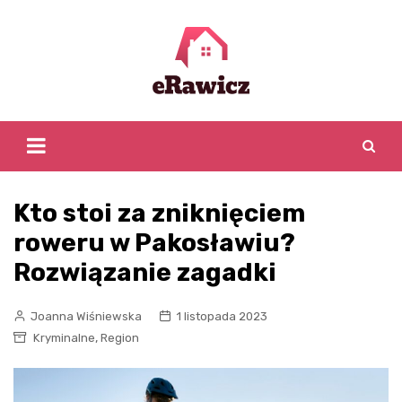
Skip
to
content
Kto stoi za zniknięciem
roweru w Pakosławiu?
Rozwiązanie zagadki
Joanna Wiśniewska
1 listopada 2023
,
Kryminalne
Region