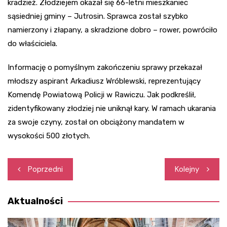
kradzież. Złodziejem okazał się 66-letni mieszkaniec
sąsiedniej gminy – Jutrosin. Sprawca został szybko
namierzony i złapany, a skradzione dobro – rower, powróciło
do właściciela.
Informację o pomyślnym zakończeniu sprawy przekazał
młodszy aspirant Arkadiusz Wróblewski, reprezentujący
Komendę Powiatową Policji w Rawiczu. Jak podkreślił,
zidentyfikowany złodziej nie uniknął kary. W ramach ukarania
za swoje czyny, został on obciążony mandatem w
wysokości 500 złotych.
Nawigacja
Poprzedni
Kolejny
wpisu
Aktualności