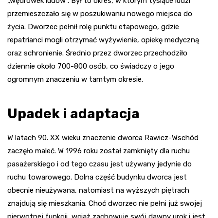
„wędrówek ludów”. Był to okres, w którym tysiące ludzi
przemieszczało się w poszukiwaniu nowego miejsca do
życia. Dworzec pełnił rolę punktu etapowego, gdzie
repatrianci mogli otrzymać wyżywienie, opiekę medyczną
oraz schronienie. Średnio przez dworzec przechodziło
dziennie około 700-800 osób, co świadczy o jego
ogromnym znaczeniu w tamtym okresie.
Upadek i adaptacja
W latach 90. XX wieku znaczenie dworca Rawicz-Wschód
zaczęło maleć. W 1996 roku został zamknięty dla ruchu
pasażerskiego i od tego czasu jest używany jedynie do
ruchu towarowego. Dolna część budynku dworca jest
obecnie nieużywana, natomiast na wyższych piętrach
znajdują się mieszkania. Choć dworzec nie pełni już swojej
pierwotnej funkcji, wciąż zachowuje swój dawny urok i jest