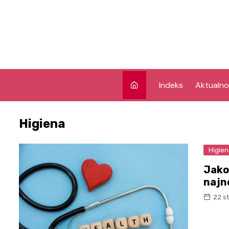
Skip
to
content
Indeks
Aktualno
Higiena
Higie
Jako
najn
22 s