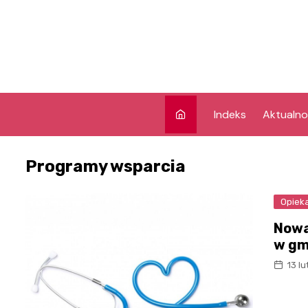
Skip
to
content
Indeks
Aktualno
Programy wsparcia
Opiek
Nowa
w gm
13 l