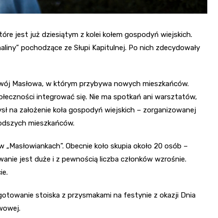
re jest już dziesiątym z kolei kołem gospodyń wiejskich.
iny” pochodzące ze Słupi Kapitulnej. Po nich zdecydowały
 rozwój Masłowa, w którym przybywa nowych mieszkańców.
połeczności integrować się. Nie ma spotkań ani warsztatów,
sł na założenie koła gospodyń wiejskich – zorganizowanej
łodszych mieszkańców.
w „Masłowiankach”. Obecnie koło skupia około 20 osób –
anie jest duże i z pewnością liczba członków wzrośnie.
ie.
otowanie stoiska z przysmakami na festynie z okazji Dnia
wowej.