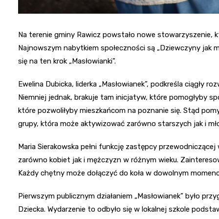
Na terenie gminy Rawicz powstało nowe stowarzyszenie, któ
Najnowszym nabytkiem społeczności są „Dziewczyny jak mal
się na ten krok „Masłowianki”.
Ewelina Dubicka, liderka „Masłowianek”, podkreśla ciągły
Niemniej jednak, brakuje tam inicjatyw, które pomogłyby s
które pozwoliłyby mieszkańcom na poznanie się. Stąd pomy
grupy, która może aktywizować zarówno starszych jak i m
Maria Sierakowska pełni funkcję zastępcy przewodniczącej 
zarówno kobiet jak i mężczyzn w różnym wieku. Zainteresow
Każdy chętny może dołączyć do koła w dowolnym momenc
Pierwszym publicznym działaniem „Masłowianek” było przyg
Dziecka. Wydarzenie to odbyło się w lokalnej szkole podsta