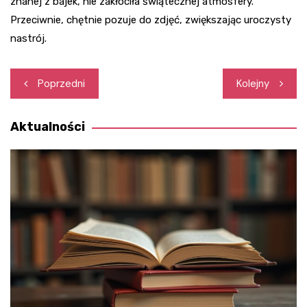
znanej z bajek, nie zakłóciła świątecznej atmosfery.
Przeciwnie, chętnie pozuje do zdjęć, zwiększając uroczysty
nastrój.
Nawigacja
Poprzedni
Kolejny
wpisu
Aktualności