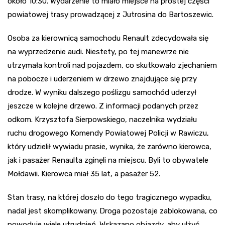
około 10:30. Wydarzenie to miało miejsce na prostej części
powiatowej trasy prowadzącej z Jutrosina do Bartoszewic.
Osoba za kierownicą samochodu Renault zdecydowała się
na wyprzedzenie audi. Niestety, po tej manewrze nie
utrzymała kontroli nad pojazdem, co skutkowało zjechaniem
na pobocze i uderzeniem w drzewo znajdujące się przy
drodze. W wyniku dalszego poślizgu samochód uderzył
jeszcze w kolejne drzewo. Z informacji podanych przez
odkom. Krzysztofa Sierpowskiego, naczelnika wydziału
ruchu drogowego Komendy Powiatowej Policji w Rawiczu,
który udzielił wywiadu prasie, wynika, że zarówno kierowca,
jak i pasażer Renaulta zginęli na miejscu. Byli to obywatele
Mołdawii. Kierowca miał 35 lat, a pasażer 52.
Stan trasy, na której doszło do tego tragicznego wypadku,
nadal jest skomplikowany. Droga pozostaje zablokowana, co
powoduje wiele utrudnień. Wskazano objazdy, aby ulżyć