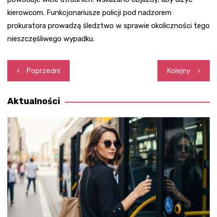
kierowcom. Funkcjonariusze policji pod nadzorem
prokuratora prowadzą śledztwo w sprawie okoliczności tego
nieszczęśliwego wypadku.
Nawigacja
Poprzedni
Kolejny
wpisu
Aktualności